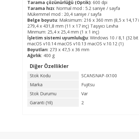
Tarama çözünürlüğü (Optik)
: 600 dpi
Tarama hızı
: Normal mod : 5.2 saniye / sayfa
Mükemmel mod : 20,4 saniye / sayfa
Belge boyutu
: Maksimum: 216 x 360 mm (8,5 x 14,17 
279,4 x 431,8 mm (11 x 17 inç) Taşıyıcı Levha
Minmum: 25,4 x 25,4 mm (1 x 1 inç)
İşletim sistemi uyumluluğu
: Windows 10 / 8,1 (32 bit /
macOS v10.14 macOS v10.13 macOS v.10.12 (1)
Boyutları
: 273 x 47,5 x 36 mm
Ağırlık
: 400 g
Diğer Özellikler
Stok Kodu
SCANSNAP-IX100
Marka
Fujitsu
Stok Durumu
Var
Garanti (Yıl)
2