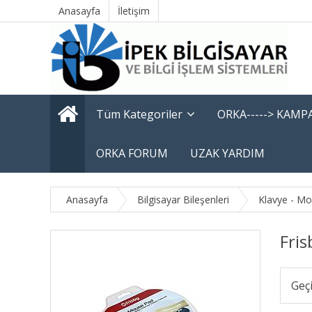
Anasayfa
İletişim
Tüm Kategoriler
ORKA-----> KAM
ORKA FORUM
UZAK YARDIM
Anasayfa
Bilgisayar Bileşenleri
Klavye - M
Fri
Geç