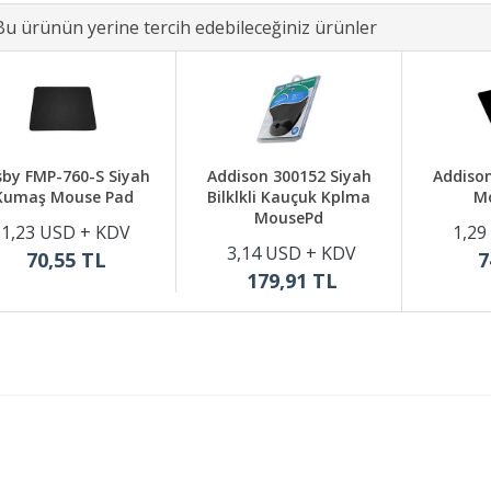
Bu ürünün yerine tercih edebileceğiniz ürünler
sby FMP-760-S Siyah
Addison 300152 Siyah
Addison
Kumaş Mouse Pad
Bilklkli Kauçuk Kplma
M
MousePd
1,23 USD + KDV
1,29
3,14 USD + KDV
70,55 TL
7
179,91 TL