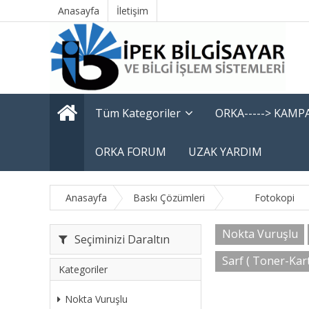
Anasayfa
İletişim
Tüm Kategoriler
ORKA-----> KAM
ORKA FORUM
UZAK YARDIM
Anasayfa
Baskı Çözümleri
Fotokopi
Nokta Vuruşlu
Seçiminizi Daraltın
Sarf ( Toner-Kart
Kategoriler
Nokta Vuruşlu