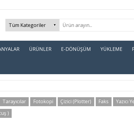
PANYALAR
ÜRÜNLER
E-DÖNÜŞÜM
YÜKLEME
Tarayıcılar
Fotokopi
Çizici (Plotter)
Faks
Yazıcı Y
uş )