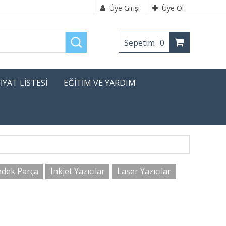
Üye Girişi
Üye Ol
Sepetim
0
FİYAT LİSTESİ
EĞİTİM VE YARDIM
edek Parça
Inkjet Yazıcılar
Laser Yazıcılar