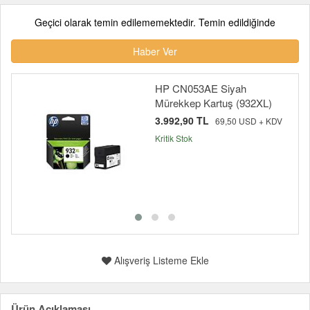
Geçici olarak temin edilememektedir. Temin edildiğinde
Haber Ver
HP CN053AE Siyah
Mürekkep Kartuş (932XL)
3.992,90 TL
69,50 USD + KDV
Kritik Stok
Alışveriş Listeme Ekle
Ürün Açıklaması