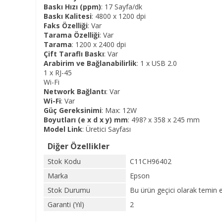
Baskı Hızı (ppm)
: 17 Sayfa/dk
Baskı Kalitesi
: 4800 x 1200 dpi
Faks Özelliği
: Var
Tarama Özelliği
: Var
Tarama
: 1200 x 2400 dpi
Çift Taraflı Baskı
: Var
Arabirim ve Bağlanabilirlik
: 1 x USB 2.0
1 x RJ-45
Wi-Fi
Network Bağlantı
: Var
Wi-Fi
: Var
Güç Gereksinimi
: Max: 12W
Boyutları (e x d x y) mm
: 498? x 358 x 245 mm
Model Link
:
Üretici Sayfası
Diğer Özellikler
Stok Kodu
C11CH96402
Marka
Epson
Stok Durumu
Bu ürün geçici olarak temin 
Garanti (Yıl)
2