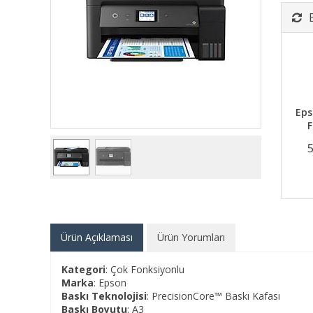
Eps
F
Ürün Açıklaması
Ürün Yorumları
Kategori
: Çok Fonksiyonlu
Marka
: Epson
Baskı Teknolojisi
: PrecisionCore™ Baskı Kafası
Baskı Boyutu
: A3