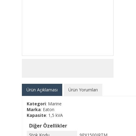
Ürün Açıklaması
Ürün Yorumları
Kategori
: Marine
Marka
: Eaton
Kapasite
: 1,5 kVA
Diğer Özellikler
Stok Kodu
9PX1500IRTM