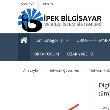
Anasayfa
İletişim
Tüm Kategoriler
ORKA-----> KAM
ORKA FORUM
UZAK YARDIM
Anasayfa
Network Çözümleri
Network Kabl
Digi
(2m
Geç