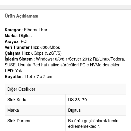
Ürün Açıklaması
Kategori
: Ethernet Kartı
Marka
: Digitus
Arayüz
: PCI
Veri Transfer Hızı
: 6000Mbps
Çalışma Hızı
: 6Gbps (32GT/S)
İşletim Sistemi
: Windows10/8/8.1/Server 2012 R2/Linux/Fedora,
SUSE, Ubuntu,Red hat native sürücüleri PCIe NVMe destekler
LED
: Yok
Boyutlar
: 11.4 x 7 x 2 cm
Diğer Özellikler
Stok Kodu
DS-33170
Marka
Digitus
Stok Durumu
Bu ürün geçici olarak temin
edilememektedir.