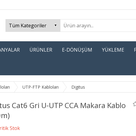
PANYALAR
ÜRÜNLER
E-DÖNÜŞÜM
YÜKLEME
oları
UTP-FTP Kabloları
Digitus
itus Cat6 Gri U-UTP CCA Makara Kablo
0m)