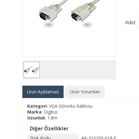
Adet
Ürün Açıklaması
Ürün Yorumları
Kategori
: VGA Görüntü Kablosu
Marka
: Digitus
Uzunluk
: 1.8m
Diğer Özellikler
Stok Kodu
AK-310100-018-E