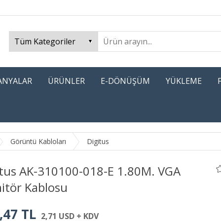
PANYALAR
ÜRÜNLER
E-DÖNÜŞÜM
YÜKLEME
Görüntü Kabloları
Digitus
itus AK-310100-018-E 1.80M. VGA
itör Kablosu
,47 TL
2,71 USD + KDV