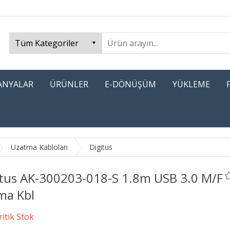
PANYALAR
ÜRÜNLER
E-DÖNÜŞÜM
YÜKLEME
Uzatma Kabloları
Digitus
itus AK-300203-018-S 1.8m USB 3.0 M/F
ma Kbl