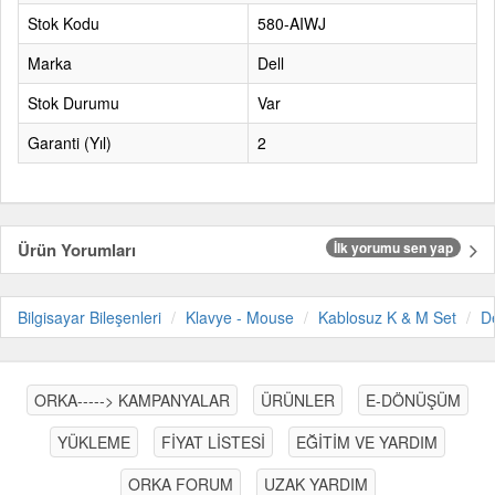
Stok Kodu
580-AIWJ
Marka
Dell
Stok Durumu
Var
Garanti (Yıl)
2
Ürün Yorumları
İlk yorumu sen yap
Bilgisayar Bileşenleri
Klavye - Mouse
Kablosuz K & M Set
De
ORKA-----> KAMPANYALAR
ÜRÜNLER
E-DÖNÜŞÜM
YÜKLEME
FİYAT LİSTESİ
EĞİTİM VE YARDIM
ORKA FORUM
UZAK YARDIM