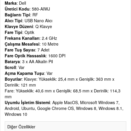
Marka
: Dell
Üretici Kodu
: 580-AIWJ
Bağlantı Tipi
: RF
Alıcı Tipi
: USB Nano Alıcı
Klavye Düzeni
: Q Klavye
Fare Tipi
: Optik
Frekans Kanalları
: 2.4 GHz
Çalışma Mesafesi
: 10 Metre
Fare Tuş Sayısı
: 7 Adet
Fare Optik Hassaslık
: 1600 DPI
Batarya
: 3 x AA Alkalin Pil
Scroll
: Var
Açma Kapama Tuşu
: Var
Boyutlar
: Klavye: Yükseklik: 25,4 mm x Genişlik: 363 mm x
Derinlik: 121 mm
Fare: Yükseklik: 40,6 mm x Genişlik: 68,5 mm x Derinlik: 114,3
mm
Uyumlu İşletim Sistemi
: Apple MacOS, Microsoft Windows 7,
Android, Ubuntu, Google Chrome OS, Windows 8, Windows 8.1,
Windows 10
Diğer Özellikler