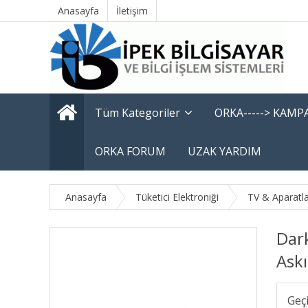
Anasayfa
İletişim
Tüm Kategoriler
ORKA-----> KAM
ORKA FORUM
UZAK YARDIM
Anasayfa
Tüketici Elektroniği
TV & Aparatla
Dar
Askı
Geç