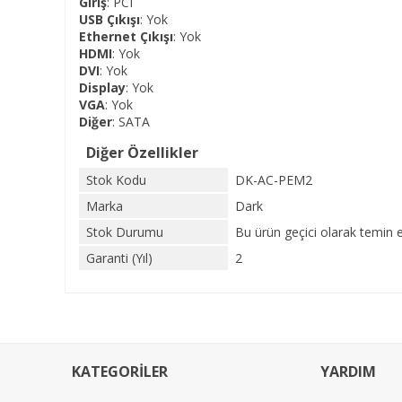
Giriş
: PCI
USB Çıkışı
: Yok
Ethernet Çıkışı
: Yok
HDMI
: Yok
DVI
: Yok
Display
: Yok
VGA
: Yok
Diğer
: SATA
Diğer Özellikler
Stok Kodu
DK-AC-PEM2
Marka
Dark
Stok Durumu
Bu ürün geçici olarak temin 
Garanti (Yıl)
2
KATEGORİLER
YARDIM