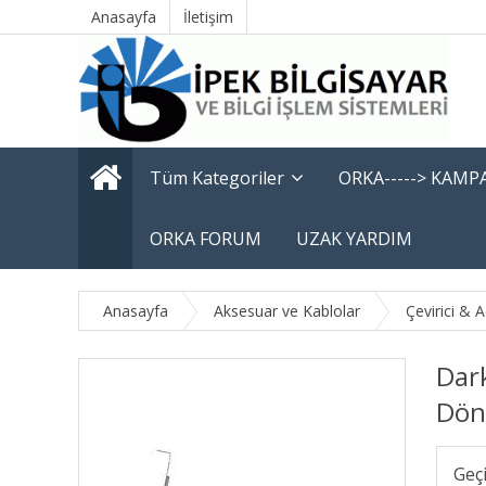
Anasayfa
İletişim
Tüm Kategoriler
ORKA-----> KAM
ORKA FORUM
UZAK YARDIM
Anasayfa
Aksesuar ve Kablolar
Çevirici & 
Dar
Dön
Geç