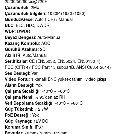
25/30/50/60fps@720P
Çözünürlük
: 2Mp
Çözünürlük Bilgileri
: 1080P (1920×1080)
Gündüz/Gece
: Auto (ICR) / Manual
BLC
: BLC, HLC, DWDR
WDR
: DWDR
Beyaz Dengesi
: Auto/Manual
Kazanç Kontrolü
: AGC
Gürültü Azaltma
: 2D
Akıllı IR
: Auto/Manual
Sertifikalar
: CE (EN55032, EN55024, EN50130-4)
FCC (CFR 47 FCC Part 15 subpartB, ANSI C63.4-2014)
Ses Desteği
: Var
Video Portu
: 1 kanallı BNC yüksek tanımlı video çıkışı
Alarm Desteği
: Yok
Çalışma Sıcaklığı
: -40°C ~ +60°C
Çalışma Nemi
: % 95’den az RH
Veri Depolama Sıcaklığı
: -40°C ~ +60°C
Güç Tüketimi
: < 2.7W
PoE Desteği
: Yok
Güç Kaynağı
: 12V DC
Koruma Sınıfı
: IP67
Boyutlar
: 70mm×70mm×149mm