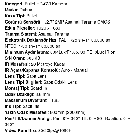
Kategori
: Bullet HD-CVI Kamera
Marka
: Dahua
Kasa Tipi
: Bullet
Görüntü Sensörü
: 1/2,7” 2MP Aşamalı Tarama CMOS
Etkin Pikseller
: 1920 x 1080
Tarama Sistemi
: Aşamalı Tarama
Elektronik Deklanşör Hızı
: PAL: 1/25 sn–1/100.000 sn
NTSC: 1/30 sn–1/100.000 sn
Minimum Aydınlatma
: 0.04Lux/F1.85, 30IRE, 0Lux IR on
S/N Oranı
: >65 dB
IR Mesafesi
: 20 Metreye Kadar
IR Açma/Kapama Kontrolü
: Auto / Manual
Lens Tipi
: Sabit Lens
Lens Tipi Bilgileri
: Sabit Odaklı Lens
Montaj Tipi
: Board-In
Odak Uzaklığı
: 3.6 mm
Maksimum Diyafram
: F1.85
Iris Tipi
: Sabit İris
Yakın Odak Mesafesi
: 800mm (2000mm)
Pan/Tilt/Dönme Aralığı
: Pan: 0°~ 360° Tilt: 0°~ 90° Rotation: 0°~
360°
Video Kare Hızı
: 25/30fps@1080P