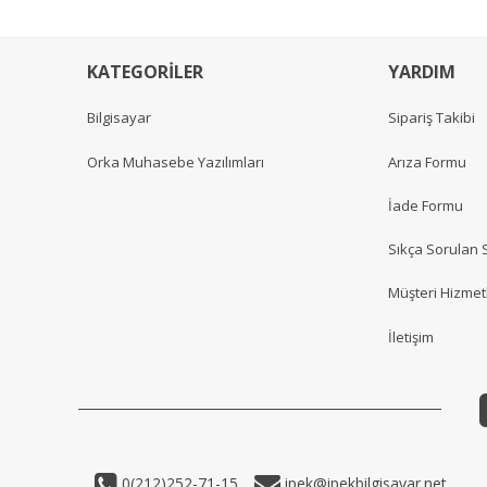
KATEGORİLER
YARDIM
Bilgisayar
Sipariş Takibi
Orka Muhasebe Yazılımları
Arıza Formu
İade Formu
Sıkça Sorulan 
Müşteri Hizmetl
İletişim
0(212)252-71-15
ipek@ipekbilgisayar.net