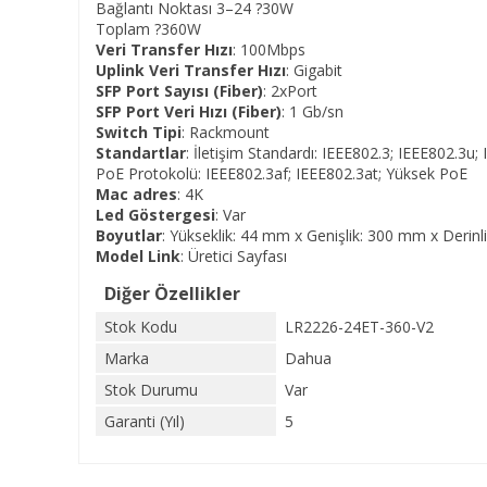
Bağlantı Noktası 3–24 ?30W
Toplam ?360W
Veri Transfer Hızı
: 100Mbps
Uplink Veri Transfer Hızı
: Gigabit
SFP Port Sayısı (Fiber)
: 2xPort
SFP Port Veri Hızı (Fiber)
: 1 Gb/sn
Switch Tipi
: Rackmount
Standartlar
: İletişim Standardı: IEEE802.3; IEEE802.3u;
PoE Protokolü: IEEE802.3af; IEEE802.3at; Yüksek PoE
Mac adres
: 4K
Led Göstergesi
: Var
Boyutlar
: Yükseklik: 44 mm x Genişlik: 300 mm x Derin
Model Link
:
Üretici Sayfası
Diğer Özellikler
Stok Kodu
LR2226-24ET-360-V2
Marka
Dahua
Stok Durumu
Var
Garanti (Yıl)
5