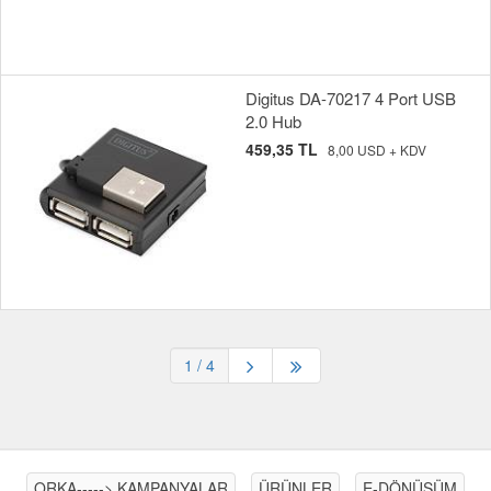
Digitus DA-70217 4 Port USB
2.0 Hub
459,35 TL
8,00 USD + KDV
1
/ 4
ORKA-----> KAMPANYALAR
ÜRÜNLER
E-DÖNÜŞÜM