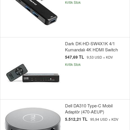
Kritik Stok
Dark DK-HD-SW4X1K 4/1
Kumandalı 4K HDMI Switch
547,69 TL
9,53 USD + KDV
Kritik Stok
Dell DA310 Type-C Mobil
Adaptör (470-AEUP)
5.512,21 TL
95,94 USD + KDV