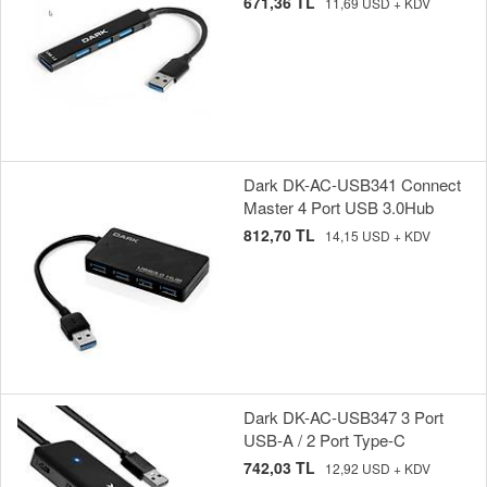
671,36 TL
11,69 USD + KDV
Dark DK-AC-USB341 Connect
Master 4 Port USB 3.0Hub
812,70 TL
14,15 USD + KDV
Dark DK-AC-USB347 3 Port
USB-A / 2 Port Type-C
742,03 TL
12,92 USD + KDV