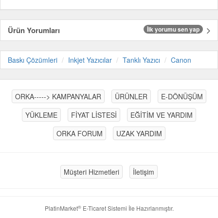
Ürün Yorumları
İlk yorumu sen yap
Baskı Çözümleri
Inkjet Yazıcılar
Tanklı Yazıcı
Canon
ORKA-----> KAMPANYALAR
ÜRÜNLER
E-DÖNÜŞÜM
YÜKLEME
FİYAT LİSTESİ
EĞİTİM VE YARDIM
ORKA FORUM
UZAK YARDIM
Müşteri Hizmetleri
İletişim
®
PlatinMarket
E-Ticaret Sistemi
İle Hazırlanmıştır.