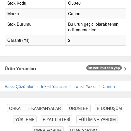
Stok Kodu
G5040
Marka
Canon
Stok Durumu
Bu ürün geçici olarak temin
edilememektedir.
Garanti (Yıl)
2
Ürün Yorumları
İlk yorumu sen yap
Baskı Çözümleri
Inkjet Yazıcılar
Tanklı Yazıcı
Canon
ORKA-----> KAMPANYALAR
ÜRÜNLER
E-DÖNÜŞÜM
YÜKLEME
FİYAT LİSTESİ
EĞİTİM VE YARDIM
ORKA FORUM
UZAK YARDIM