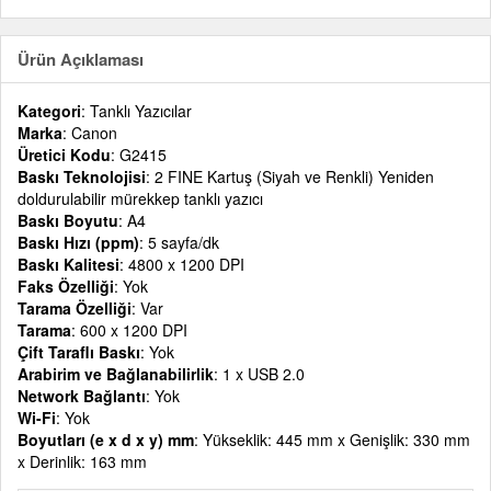
Ürün Açıklaması
Kategori
: Tanklı Yazıcılar
Marka
: Canon
Üretici Kodu
: G2415
Baskı Teknolojisi
: 2 FINE Kartuş (Siyah ve Renkli) Yeniden
doldurulabilir mürekkep tanklı yazıcı
Baskı Boyutu
: A4
Baskı Hızı (ppm)
: 5 sayfa/dk
Baskı Kalitesi
: 4800 x 1200 DPI
Faks Özelliği
: Yok
Tarama Özelliği
: Var
Tarama
: 600 x 1200 DPI
Çift Taraflı Baskı
: Yok
Arabirim ve Bağlanabilirlik
: 1 x USB 2.0
Network Bağlantı
: Yok
Wi-Fi
: Yok
Boyutları (e x d x y) mm
: Yükseklik: 445 mm x Genişlik: 330 mm
x Derinlik: 163 mm