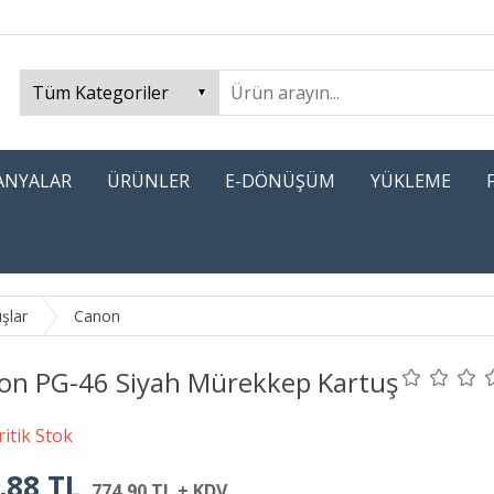
PANYALAR
ÜRÜNLER
E-DÖNÜŞÜM
YÜKLEME
uşlar
Canon
on PG-46 Siyah Mürekkep Kartuş
,88 TL
774,90 TL + KDV