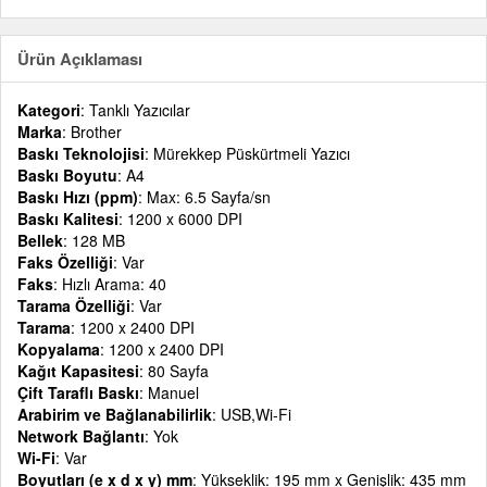
Ürün Açıklaması
Kategori
: Tanklı Yazıcılar
Marka
: Brother
Baskı Teknolojisi
: Mürekkep Püskürtmeli Yazıcı
Baskı Boyutu
: A4
Baskı Hızı (ppm)
: Max: 6.5 Sayfa/sn
Baskı Kalitesi
: 1200 x 6000 DPI
Bellek
: 128 MB
Faks Özelliği
: Var
Faks
: Hızlı Arama: 40
Tarama Özelliği
: Var
Tarama
: 1200 x 2400 DPI
Kopyalama
: 1200 x 2400 DPI
Kağıt Kapasitesi
: 80 Sayfa
Çift Taraflı Baskı
: Manuel
Arabirim ve Bağlanabilirlik
: USB,Wi-Fi
Network Bağlantı
: Yok
Wi-Fi
: Var
Boyutları (e x d x y) mm
: Yükseklik: 195 mm x Genişlik: 435 mm