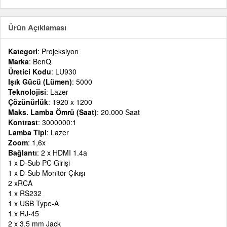
Ürün Açıklaması
Kategori
: Projeksiyon
Marka
: BenQ
Üretici Kodu
: LU930
Işık Gücü (Lümen)
: 5000
Teknolojisi
: Lazer
Çözünürlük
: 1920 x 1200
Maks. Lamba Ömrü (Saat)
: 20.000 Saat
Kontrast
: 3000000:1
Lamba Tipi
: Lazer
Zoom
: 1,6x
Bağlantı
: 2 x HDMI 1.4a
1 x D-Sub PC Girişi
1 x D-Sub Monitör Çıkışı
2 xRCA
1 x RS232
1 x USB Type-A
1 x RJ-45
2 x 3.5 mm Jack