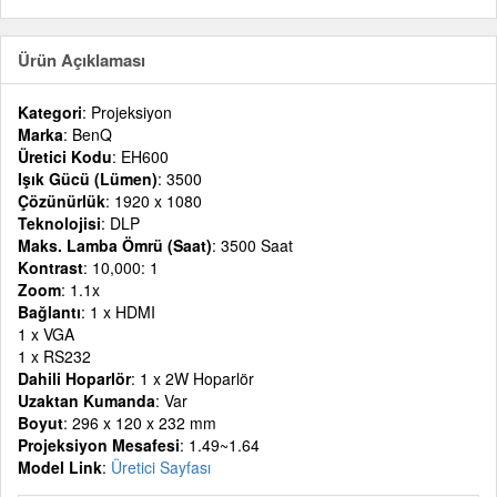
Ürün Açıklaması
Kategori
: Projeksiyon
Marka
: BenQ
Üretici Kodu
: EH600
Işık Gücü (Lümen)
: 3500
Çözünürlük
: 1920 x 1080
Teknolojisi
: DLP
Maks. Lamba Ömrü (Saat)
: 3500 Saat
Kontrast
: 10,000: 1
Zoom
: 1.1x
Bağlantı
: 1 x HDMI
1 x VGA
1 x RS232
Dahili Hoparlör
: 1 x 2W Hoparlör
Uzaktan Kumanda
: Var
Boyut
: 296 x 120 x 232 mm
Projeksiyon Mesafesi
: 1.49~1.64
Model Link
:
Üretici Sayfası