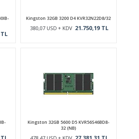
0IB-
Kingston 32GB 3200 D4 KVR32N22D8/32
21.750,19 TL
380,07 USD + KDV
 TL
IB-
Kingston 32GB 5600 D5 KVR56S46BD8-
32 (NB)
 TL
27.381,31 TL
478,47 USD + KDV