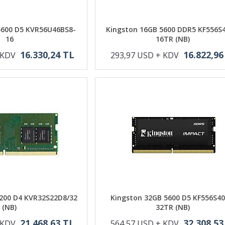
5600 D5 KVR56U46BS8-
Kingston 16GB 5600 DDR5 KF556S4
16
16TR (NB)
16.330,24 TL
16.822,96
 KDV
293,97 USD + KDV
200 D4 KVR32S22D8/32
Kingston 32GB 5600 D5 KF556S40
(NB)
32TR (NB)
21.468,63 TL
32.308,53
 KDV
564,57 USD + KDV