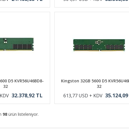
5600 D5 KVR56U46BD8-
Kingston 32GB 5600 D5 KVR56U46
32
32
32.378,92 TL
35.124,09
 KDV
613,77 USD + KDV
am
98
ürün listeleniyor.