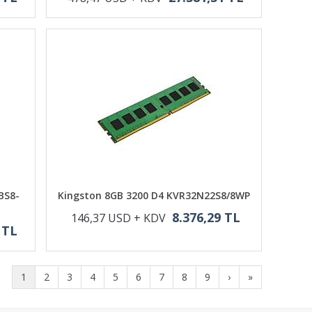
BS8-
Kingston 8GB 3200 D4 KVR32N22S8/8WP
8.376,29 TL
146,37 USD + KDV
 TL
1
2
3
4
5
6
7
8
9
›
»