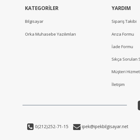
KATEGORİLER
YARDIM
Bilgisayar
Sipariş Takibi
Orka Muhasebe Yazılımları
Arıza Formu
İade Formu
Sıkça Sorulan 
Müşteri Hizmetl
İletişim
0(212)252-71-15
ipek@ipekbilgisayar.net