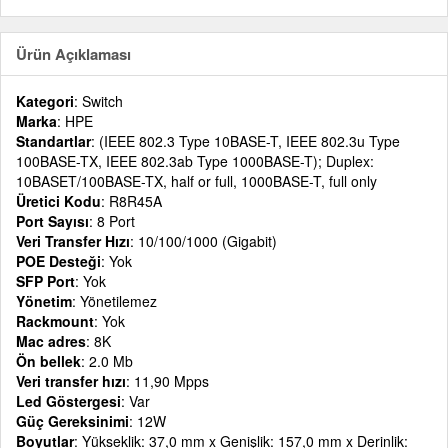
Ürün Açıklaması
Kategori
: Switch
Marka
: HPE
Standartlar
: (IEEE 802.3 Type 10BASE-T, IEEE 802.3u Type
100BASE-TX, IEEE 802.3ab Type 1000BASE-T); Duplex:
10BASET/100BASE-TX, half or full, 1000BASE-T, full only
Üretici Kodu
: R8R45A
Port Sayısı
: 8 Port
Veri Transfer Hızı
: 10/100/1000 (Gigabit)
POE Desteği
: Yok
SFP Port
: Yok
Yönetim
: Yönetilemez
Rackmount
: Yok
Mac adres
: 8K
Ön bellek
: 2.0 Mb
Veri transfer hızı
: 11,90 Mpps
Led Göstergesi
: Var
Güç Gereksinimi
: 12W
Boyutlar
: Yükseklik: 37,0 mm x Genişlik: 157,0 mm x Derinlik: