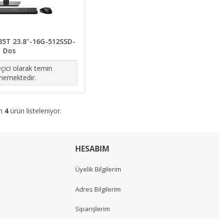
235T 23.8''-16G-512SSD-
Dos
çici olarak temin
memektedir.
am
4
ürün listeleniyor.
HESABIM
Üyelik Bilgilerim
Adres Bilgilerim
Siparişlerim