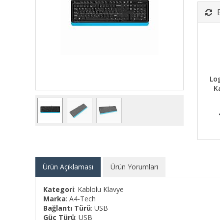
Lo
K
Ürün Açıklaması
Ürün Yorumları
Kategori
: Kablolu Klavye
Marka
: A4-Tech
Bağlantı Türü
: USB
Güç Türü
: USB