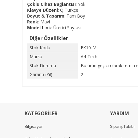
Çoklu Cihaz Bağlantısı
: Yok
Klavye Düzeni
: Q Türkçe
Boyut & Tasarım
: Tam Boy
Renk
: Mavi
Model Link
:
Üretici Sayfası
Diğer Özellikler
Stok Kodu
FK10-M
Marka
A4-Tech
Stok Durumu
Bu ürün geçici olarak temin 
Garanti (Yıl)
2
KATEGORİLER
YARDIM
Bilgisayar
Sipariş Takibi