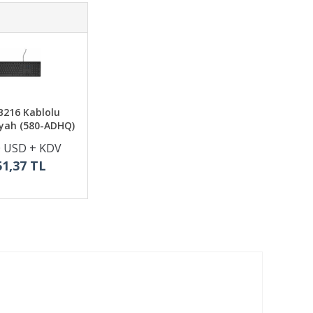
B216 Kablolu
iyah (580-ADHQ)
0 USD + KDV
51,37 TL