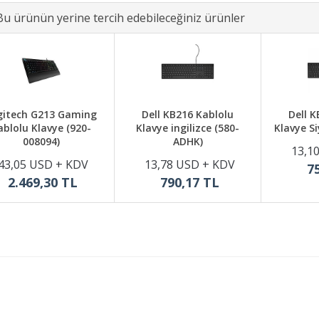
Bu ürünün yerine tercih edebileceğiniz ürünler
gitech G213 Gaming
Dell KB216 Kablolu
Dell K
ablolu Klavye (920-
Klavye ingilizce (580-
Klavye S
008094)
ADHK)
13,1
43,05 USD + KDV
13,78 USD + KDV
7
2.469,30 TL
790,17 TL