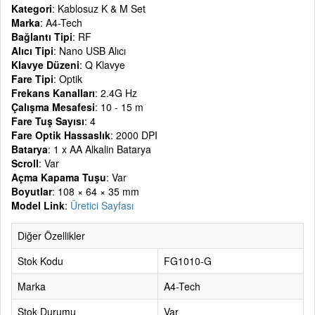
Kategori
: Kablosuz K & M Set
Marka
: A4-Tech
Bağlantı Tipi
: RF
Alıcı Tipi
: Nano USB Alıcı
Klavye Düzeni
: Q Klavye
Fare Tipi
: Optik
Frekans Kanalları
: 2.4G Hz
Çalışma Mesafesi
: 10 - 15 m
Fare Tuş Sayısı
: 4
Fare Optik Hassaslık
: 2000 DPI
Batarya
: 1 x AA Alkalin Batarya
Scroll
: Var
Açma Kapama Tuşu
: Var
Boyutlar
: 108 × 64 × 35 mm
Model Link
:
Üretici Sayfası
Diğer Özellikler
Stok Kodu
FG1010-G
Marka
A4-Tech
Stok Durumu
Var