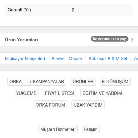
Garanti (Yıl)
2
Ürün Yorumları
İlk yorumu sen yap
Bilgisayar Bileşenleri
Klavye - Mouse
Kablosuz K & M Set
A
ORKA-----> KAMPANYALAR
ÜRÜNLER
E-DÖNÜŞÜM
YÜKLEME
FİYAT LİSTESİ
EĞİTİM VE YARDIM
ORKA FORUM
UZAK YARDIM
Müşteri Hizmetleri
İletişim