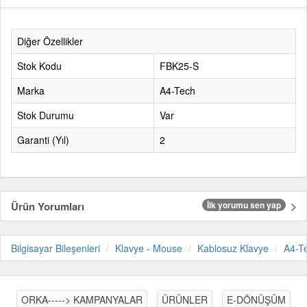
Diğer Özellikler
Stok Kodu
FBK25-S
Marka
A4-Tech
Stok Durumu
Var
Garanti (Yıl)
2
Ürün Yorumları
İlk yorumu sen yap
Bilgisayar Bileşenleri
Klavye - Mouse
Kablosuz Klavye
A4-T
ORKA-----> KAMPANYALAR
ÜRÜNLER
E-DÖNÜŞÜM