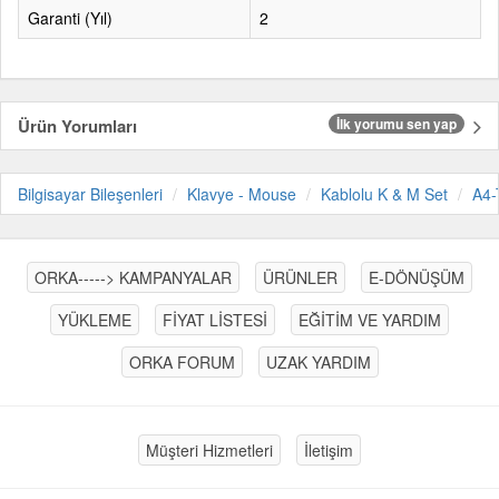
Garanti (Yıl)
2
Ürün Yorumları
İlk yorumu sen yap
Bilgisayar Bileşenleri
Klavye - Mouse
Kablolu K & M Set
A4-
ORKA-----> KAMPANYALAR
ÜRÜNLER
E-DÖNÜŞÜM
YÜKLEME
FİYAT LİSTESİ
EĞİTİM VE YARDIM
ORKA FORUM
UZAK YARDIM
Müşteri Hizmetleri
İletişim